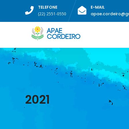
TELEFONE
E-MAIL
(22) 2551-0550
apae.cordeiro@g
2021