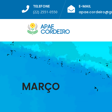
TELEFONE
E-MAIL
(22) 2551-0550
apae.cordeiro@g
MARÇO