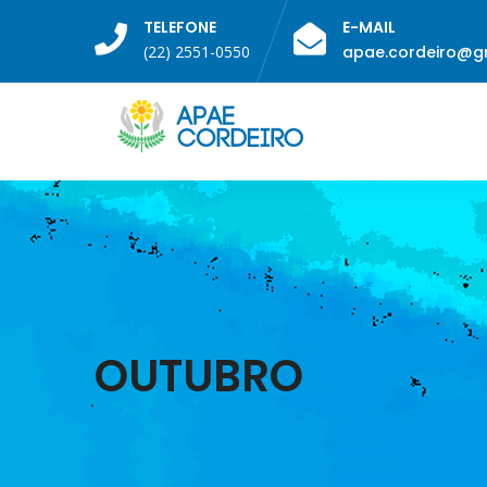
TELEFONE
E-MAIL
(22) 2551-0550
apae.cordeiro@g
OUTUBRO