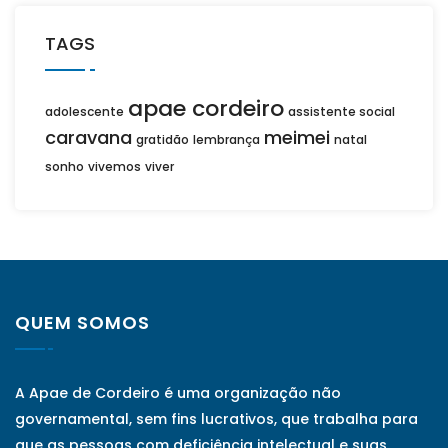
TAGS
apae cordeiro
adolescente
assistente social
caravana
meimei
gratidão
lembrança
natal
sonho
vivemos
viver
QUEM SOMOS
A Apae de Cordeiro é uma organização não
governamental, sem fins lucrativos, que trabalha para
que as pessoas com deficiência intelectual e suas