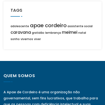
TAGS
apae cordeiro
adolescente
assistente social
caravana
meimei
gratidão
lembrança
natal
sonho
vivemos
viver
QUEM SOMOS
A Apae de Cordeiro é uma organização não
governamental, sem fins lucrativos, que trabalha para
que as pessoas com deficiência intelectual e suas