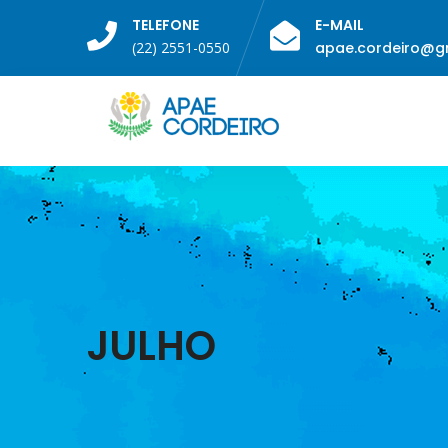
TELEFONE
E-MAIL
(22) 2551-0550
apae.cordeiro@g
JULHO