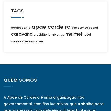
TAGS
apae cordeiro
adolescente
assistente social
caravana
meimei
gratidão
lembrança
natal
sonho
vivemos
viver
QUEM SOMOS
A Apae de Cordeiro é uma organização não
governamental, sem fins lucrativos, que trabalha para
que as pessoas com deficiência intelectual e suas