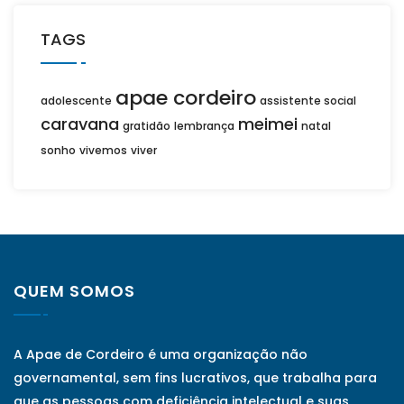
TAGS
apae cordeiro
adolescente
assistente social
caravana
meimei
gratidão
lembrança
natal
sonho
vivemos
viver
QUEM SOMOS
A Apae de Cordeiro é uma organização não
governamental, sem fins lucrativos, que trabalha para
que as pessoas com deficiência intelectual e suas