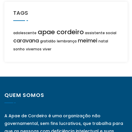
TAGS
apae cordeiro
adolescente
assistente social
caravana
meimei
gratidão
lembrança
natal
sonho
vivemos
viver
QUEM SOMOS
A Apae de Cordeiro é uma organização não
governamental, sem fins lucrativos, que trabalha para
que as pessoas com deficiência intelectual e suas