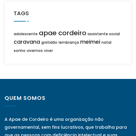
TAGS
apae cordeiro
adolescente
assistente social
caravana
meimei
gratidão
lembrança
natal
sonho
vivemos
viver
QUEM SOMOS
A Apae de Cordeiro é uma organização não
governamental, sem fins lucrativos, que trabalha para
que as pessoas com deficiência intelectual e suas