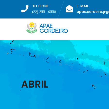
TELEFONE
E-MAIL
(22) 2551-0550
apae.cordeiro@g
ABRIL