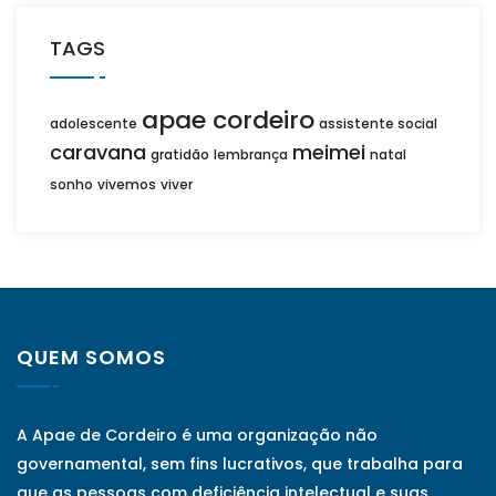
TAGS
apae cordeiro
adolescente
assistente social
caravana
meimei
gratidão
lembrança
natal
sonho
vivemos
viver
QUEM SOMOS
A Apae de Cordeiro é uma organização não
governamental, sem fins lucrativos, que trabalha para
que as pessoas com deficiência intelectual e suas