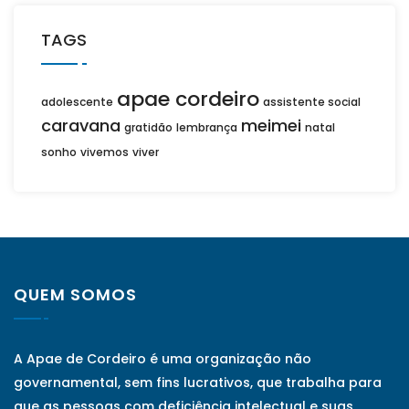
TAGS
apae cordeiro
adolescente
assistente social
caravana
meimei
gratidão
lembrança
natal
sonho
vivemos
viver
QUEM SOMOS
A Apae de Cordeiro é uma organização não
governamental, sem fins lucrativos, que trabalha para
que as pessoas com deficiência intelectual e suas