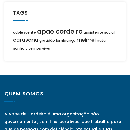
TAGS
apae cordeiro
adolescente
assistente social
caravana
meimei
gratidão
lembrança
natal
sonho
vivemos
viver
QUEM SOMOS
A Apae de Cordeiro é uma organização não
governamental, sem fins lucrativos, que trabalha para
que as pessoas com deficiência intelectual e suas