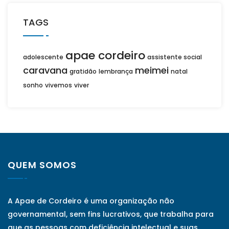
TAGS
apae cordeiro
adolescente
assistente social
caravana
meimei
gratidão
lembrança
natal
sonho
vivemos
viver
QUEM SOMOS
A Apae de Cordeiro é uma organização não
governamental, sem fins lucrativos, que trabalha para
que as pessoas com deficiência intelectual e suas