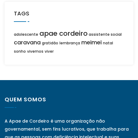
TAGS
apae cordeiro
adolescente
assistente social
caravana
meimei
gratidão
lembrança
natal
sonho
vivemos
viver
QUEM SOMOS
A Apae de Cordeiro é uma organização não
governamental, sem fins lucrativos, que trabalha para
que as pessoas com deficiência intelectual e suas