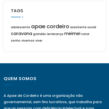
TAGS
apae cordeiro
adolescente
assistente social
caravana
meimei
gratidão
lembrança
natal
sonho
vivemos
viver
QUEM SOMOS
A Apae de Cordeiro é uma organização não
governamental, sem fins lucrativos, que trabalha para
que as pessoas com deficiência intelectual e suas