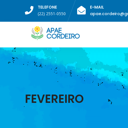
TELEFONE
E-MAIL
(22) 2551-0550
apae.cordeiro@g
FEVEREIRO