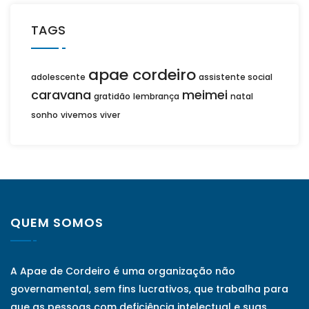
TAGS
apae cordeiro
adolescente
assistente social
caravana
meimei
gratidão
lembrança
natal
sonho
vivemos
viver
QUEM SOMOS
A Apae de Cordeiro é uma organização não
governamental, sem fins lucrativos, que trabalha para
que as pessoas com deficiência intelectual e suas