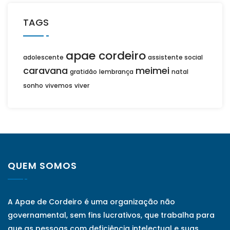
TAGS
apae cordeiro
adolescente
assistente social
caravana
meimei
gratidão
lembrança
natal
sonho
vivemos
viver
QUEM SOMOS
A Apae de Cordeiro é uma organização não
governamental, sem fins lucrativos, que trabalha para
que as pessoas com deficiência intelectual e suas