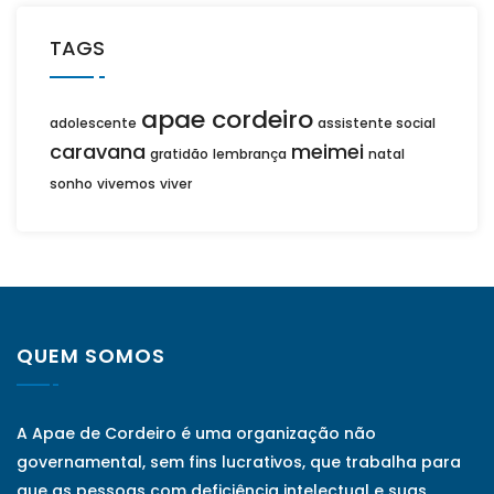
TAGS
apae cordeiro
adolescente
assistente social
caravana
meimei
gratidão
lembrança
natal
sonho
vivemos
viver
QUEM SOMOS
A Apae de Cordeiro é uma organização não
governamental, sem fins lucrativos, que trabalha para
que as pessoas com deficiência intelectual e suas