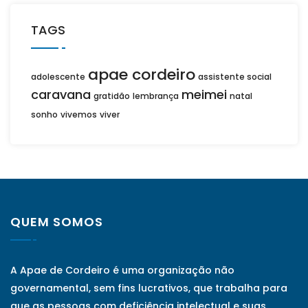
TAGS
apae cordeiro
adolescente
assistente social
caravana
meimei
gratidão
lembrança
natal
sonho
vivemos
viver
QUEM SOMOS
A Apae de Cordeiro é uma organização não
governamental, sem fins lucrativos, que trabalha para
que as pessoas com deficiência intelectual e suas