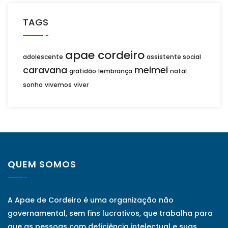
TAGS
apae cordeiro
adolescente
assistente social
caravana
meimei
gratidão
lembrança
natal
sonho
vivemos
viver
QUEM SOMOS
A Apae de Cordeiro é uma organização não
governamental, sem fins lucrativos, que trabalha para
que as pessoas com deficiência intelectual e suas