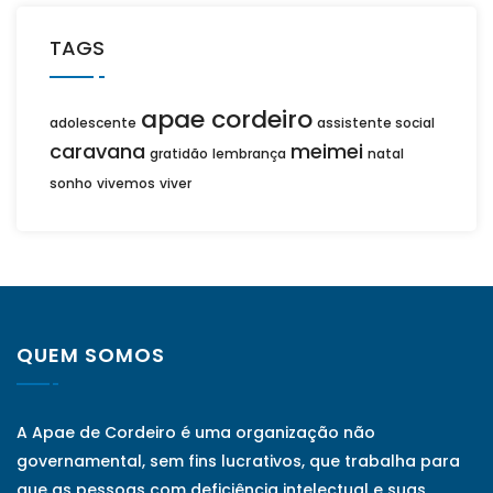
TAGS
apae cordeiro
adolescente
assistente social
caravana
meimei
gratidão
lembrança
natal
sonho
vivemos
viver
QUEM SOMOS
A Apae de Cordeiro é uma organização não
governamental, sem fins lucrativos, que trabalha para
que as pessoas com deficiência intelectual e suas