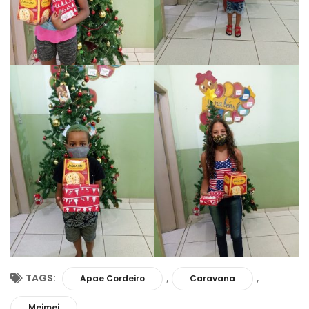
TAGS:
,
,
Apae Cordeiro
Caravana
Meimei